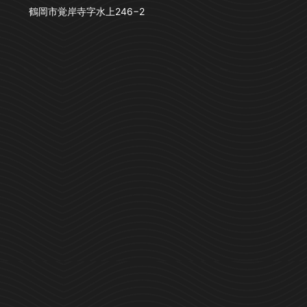
鶴岡市覚岸寺字水上246−2