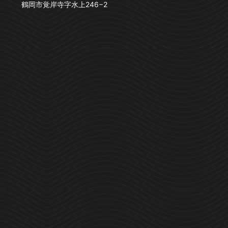
鶴岡市覚岸寺字水上246−2