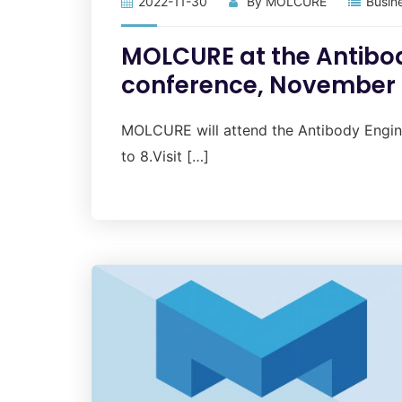
2022-11-30
By
MOLCURE
Busin
MOLCURE at the Antibod
conference, November
MOLCURE will attend the Antibody Engin
to 8.Visit […]