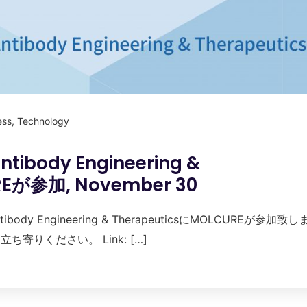
ess
,
Technology
dy Engineering &
REが参加, November 30
 Engineering & TherapeuticsにMOLCUREが参加致し
寄りください。 Link: […]