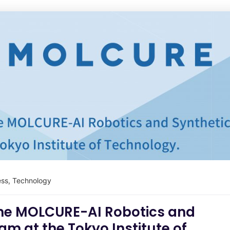
ess
,
Technology
he MOLCURE-AI Robotics and
am at the Tokyo Institute of