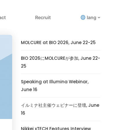
act
Recruit
lang
MOLCURE at BIO 2026, June 22-25
BIO 2026にMOLCUREが参加, June 22-
25
Speaking at Illumina Webinar,
June 16
イルミナ社主催ウェビナーに登壇, June
16
Nikkei xTECH Features Interview